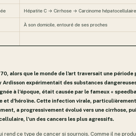
uée
Hépatite C → Cirrhose → Carcinome hépatocellulaire 
À son domicile, entouré de ses proches
70, alors que le monde de l’art traversait une période
ry Ardisson expérimentait des substances dangereuses
gnée à l’époque, était causée par le fameux « speedba
e et d’héroïne. Cette infection virale, particulièreme
ement, a progressivement évolué vers une cirrhose, pui
llulaire, l’un des cancers les plus agressifs.
ui rend ce type de cancer si sournois. Comme il ne prod