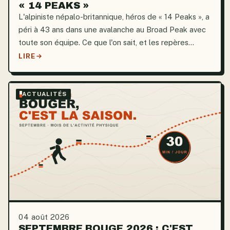
« 14 PEAKS »
L'alpiniste népalo-britannique, héros de « 14 Peaks », a
péri à 43 ans dans une avalanche au Broad Peak avec
toute son équipe. Ce que l'on sait, et les repères
sécurité à retenir.
LIRE
ACTUALITÉS
04 août 2026
SEPTEMBRE BOUGE 2026 : C'EST