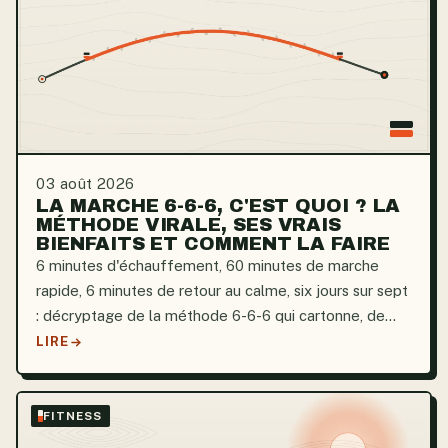
03 août 2026
LA MARCHE 6-6-6, C'EST QUOI ? LA
MÉTHODE VIRALE, SES VRAIS
BIENFAITS ET COMMENT LA FAIRE
6 minutes d'échauffement, 60 minutes de marche
rapide, 6 minutes de retour au calme, six jours sur sept
: décryptage de la méthode 6-6-6 qui cartonne, de
ses bienfaits réels et de la bonne façon de s'y mettre.
LIRE
FITNESS