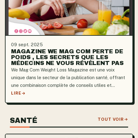
09 sept. 2025
MAGAZINE WE MAG COM PERTE DE
POIDS , LES SECRETS QUE LES
MÉDECINS NE VOUS RÉVÈLENT PAS
We Mag Com Weight Loss Magazine est une voix
unique dans le secteur de la publication santé, offrant
une combinaison complète de conseils utiles et
d’analyses scientifiques. Les explications qui
LIRE
démystifient le processus complexe de la perte de
poids sont si...
SANTÉ
TOUT VOIR