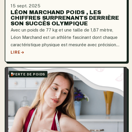
15 sept. 2025
LÉON MARCHAND POIDS , LES
CHIFFRES SURPRENANTS DERRIÈRE
SON SUCCÈS OLYMPIQUE
Avec un poids de 77 kg et une taille de 1,87 mètre,
Léon Marchand est un athlète fascinant dont chaque
caractéristique physique est mesurée avec précision
par la science. Son physique n’est pas le fruit du
LIRE
hasard ; il est plutôt le fruit d’années de travail...
PERTE DE POIDS