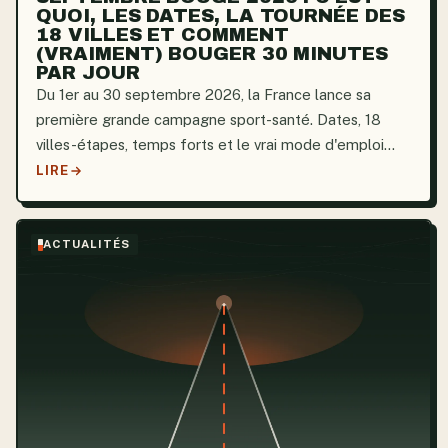
QUOI, LES DATES, LA TOURNÉE DES
18 VILLES ET COMMENT
(VRAIMENT) BOUGER 30 MINUTES
PAR JOUR
Du 1er au 30 septembre 2026, la France lance sa
première grande campagne sport-santé. Dates, 18
villes-étapes, temps forts et le vrai mode d'emploi
pour bouger 30 minutes par jour.
LIRE
ACTUALITÉS