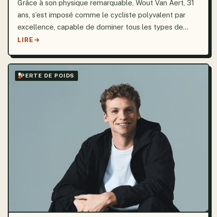
Grâce à son physique remarquable, Wout Van Aert, 31
ans, s’est imposé comme le cycliste polyvalent par
excellence, capable de dominer tous les types de
parcours. Sa taille de 1,90 m et son poids de 78 kg lui
LIRE
confèrent un équilibre parfait entre force et...
PERTE DE POIDS