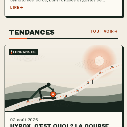
prévention à connaître cet été.
LIRE
TENDANCES
TOUT VOIR
TENDANCES
02 août 2026
HYROX, C'EST QUOI ? LA COURSE