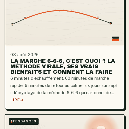
03 août 2026
LA MARCHE 6-6-6, C'EST QUOI ? LA
MÉTHODE VIRALE, SES VRAIS
BIENFAITS ET COMMENT LA FAIRE
6 minutes d'échauffement, 60 minutes de marche
rapide, 6 minutes de retour au calme, six jours sur sept
: décryptage de la méthode 6-6-6 qui cartonne, de
ses bienfaits réels et de la bonne façon de s'y mettre.
LIRE
TENDANCES