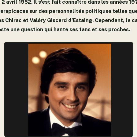
e 2 avril 1952. Il s’est fait connaître dans les années 1
erspicaces sur des personnalités politiques telles qu
s Chirac et Valéry Giscard d’Estaing. Cependant, la 
este une question qui hante ses fans et ses proches.