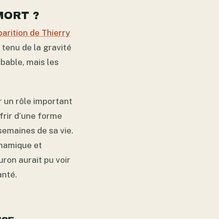
MORT ?
parition de Thierry
 tenu de la gravité
bable, mais les
r un rôle important
frir d’une forme
semaines de sa vie.
ynamique et
uron aurait pu voir
anté.