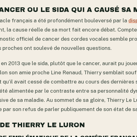
ANCER OU LE SIDA QUI A CAUSÉ SA 
acle français a été profondément bouleversé par la
dis
t, la cause réelle de sa mort fait encore débat. Compte
gnostic officiel de cancer des cordes vocales semble pro
s proches ont soulevé de nouvelles questions.
n 2013 que le sida, plutôt que le cancer, aurait pu joue
lon son amie proche Line Renaud, Thierry semblait souf
 qu’il avait cessé de combattre au cours des dernières 
été alimentée par le contraste entre sa personnalité d
sive de sa maladie. Au sommet de sa gloire, Thierry Le L
e par son refus de parler publiquement de son état de s
 DE THIERRY LE LURON