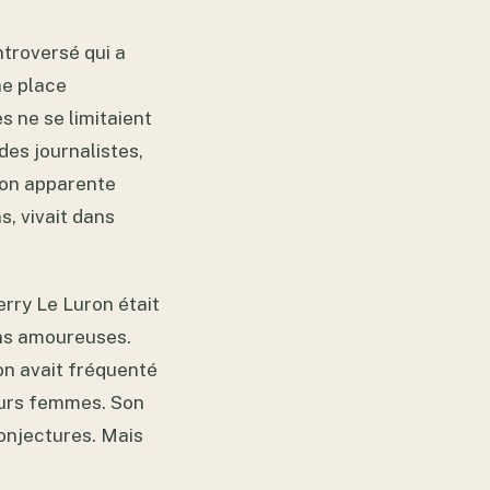
ntroversé qui a
ne place
s ne se limitaient
des journalistes,
 son apparente
s, vivait dans
erry Le Luron était
ons amoureuses.
on avait fréquenté
eurs femmes. Son
onjectures. Mais