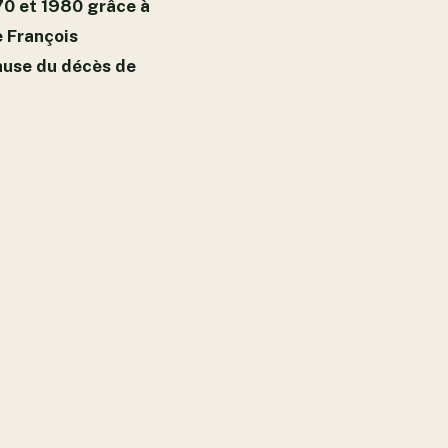
970 et 1980 grâce à
e François
cause du décès de