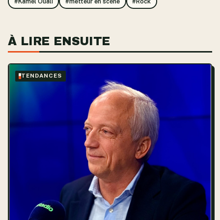
#Kamel Ouali
#metteur en scène
#Rock
À LIRE ENSUITE
TENDANCES