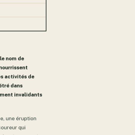
 le nom de
 nourrissent
s activités de
nétré dans
ement invalidants
de, une éruption
coureur qui