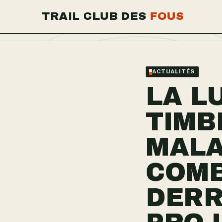
TRAIL CLUB DES
FOUS
ACTUALITÉS
LA L
TIMB
MALA
COMB
DERR