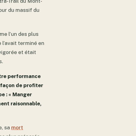
tra-Trail du Mont-
tour du massif du
e l’un des plus
l’avait terminé en
vigorée et était
s.
entre performance
 façon de profiter
be : « Manger
ment raisonnable,
e, sa
mort