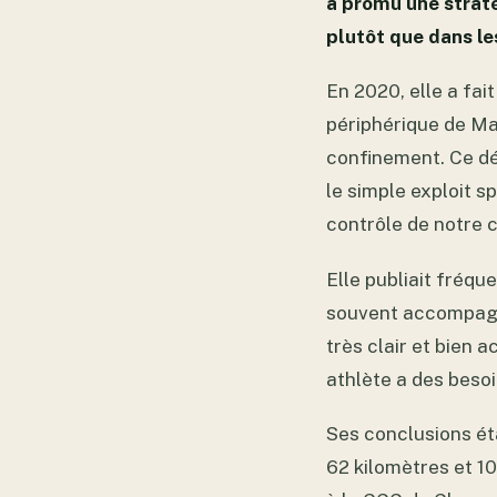
a promu une straté
plutôt que dans l
En 2020, elle a fai
périphérique de Mad
confinement. Ce déf
le simple exploit s
contrôle de notre c
Elle publiait fréq
souvent accompagné
très clair et bien a
athlète a des besoi
Ses conclusions ét
62 kilomètres et 10