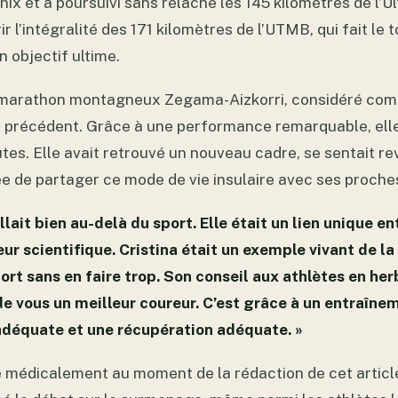
x et a poursuivi sans relâche les 145 kilomètres de l’Ul
ir l’intégralité des 171 kilomètres de l’UTMB, qui fait le 
 objectif ultime.
e marathon montagneux Zegama-Aizkorri, considéré comm
s précédent. Grâce à une performance remarquable, elle 
tes. Elle avait retrouvé un nouveau cadre, se sentait re
ée de partager ce mode de vie insulaire avec ses proche
ait bien au-delà du sport. Elle était un lien unique 
ur scientifique. Cristina était un exemple vivant de la
rt sans en faire trop. Son conseil aux athlètes en her
de vous un meilleur coureur. C’est grâce à un entraîne
adéquate et une récupération adéquate. »
e médicalement au moment de la rédaction de cet articl