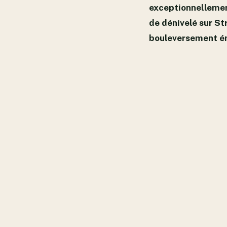
exceptionnellement
de dénivelé sur St
bouleversement ém