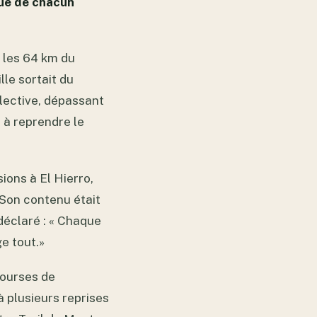
que de chacun
e les 64 km du
le sortait du
llective, dépassant
r à reprendre le
ions à El Hierro,
Son contenu était
 déclaré : « Chaque
e tout.»
courses de
à plusieurs reprises