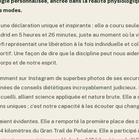
gie personnalisée, ancrée dans la réalité physiologi
es modes.
t une déclaration unique et inspirante : elle a couru seul
rid en 5 heures et 26 minutes, juste au moment où la vil
i représentait une libération à la fois individuelle et co
portif. Une façon de dire que la discipline peut nous aide
orps et de notre esprit.
uemment sur Instagram de superbes photos de ses excurs
es de conseils diététiques incroyablement judicieux. 
ccueilli, alliant science appliquée et nature brute. Elle a
ns uniques ; c’est notre capacité à les écouter qui chang
aient évidentes. Elle a remporté la première place des 
4 kilomètres du Gran Trail de Peñalara. Elle a participé 