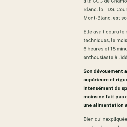
à la CCC de Chamoni
Blanc, le TDS. Cour
Mont-Blanc, est son
Elle avait couru l
techniques, le moi
6 heures et 18 minu
enthousiaste à l’id
Son dévouement all
supérieure et rigue
intensément du spo
moins ne fait pas 
une alimentation 
Bien qu’inexpliqué