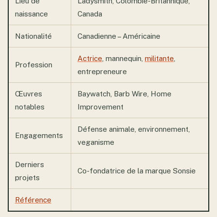
Lieu de
Ladysmith, Colombie-Britannique,
naissance
Canada
Nationalité
Canadienne – Américaine
Actrice
, mannequin,
militante
,
Profession
entrepreneure
Œuvres
Baywatch, Barb Wire, Home
notables
Improvement
Défense animale, environnement,
Engagements
veganisme
Derniers
Co-fondatrice de la marque Sonsie
projets
Référence