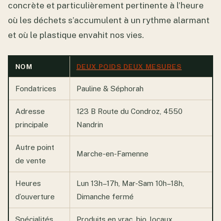
concrète et particulièrement pertinente à l’heure
où les déchets s’accumulent à un rythme alarmant
et où le plastique envahit nos vies.
NOM
DEUX POIDS DEUX MESURES
Fondatrices
Pauline & Séphorah
Adresse
123 B Route du Condroz, 4550
principale
Nandrin
Autre point
Marche-en-Famenne
de vente
Heures
Lun 13h–17h, Mar-Sam 10h–18h,
d’ouverture
Dimanche fermé
Spécialités
Produits en vrac, bio, locaux