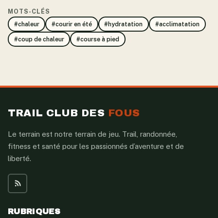
MOTS-CLÉS
#chaleur
#courir en été
#hydratation
#acclimatation
#coup de chaleur
#course à pied
TRAIL CLUB DES
FOUS
Le terrain est notre terrain de jeu. Trail, randonnée,
fitness et santé pour les passionnés d’aventure et de
liberté.
RUBRIQUES