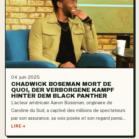
04 juin 2025
CHADWICK BOSEMAN MORT DE
QUOI, DER VERBORGENE KAMPF
HINTER DEM BLACK PANTHER
L’acteur américain Aaron Boseman, originaire de
Caroline du Sud, a captivé des millions de spectateurs
par son assurance, sa voix posée et son regard pensif.
Formé à l’Université Howard et à la British American
LIRE
Drama Academy, il a rapidement bâti une carrière...