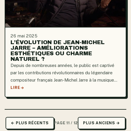
26 mai 2025
L’ÉVOLUTION DE JEAN-MICHEL
JARRE – AMÉLIORATIONS
ESTHÉTIQUES OU CHARME
NATUREL ?
Depuis de nombreuses années, le public est captivé
par les contributions révolutionnaires du légendaire
compositeur français Jean-Michel Jarre à la musique
électronique. Jarre est célèbre pour ses albums
LIRE
Équinoxe et Oxygène. Son héritage dans l’industrie...
← PLUS RÉCENTS
PAGE 11 / 12
PLUS ANCIENS →