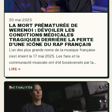
30 mai 2025
LA MORT PRÉMATURÉE DE
WERENOI : DÉVOILER LES
CONDITIONS MÉDICALES
TRAGIQUES DERRIÈRE LA PERTE
D’UNE ICÔNE DU RAP FRANÇAIS
L’un des plus grands noms de la musique française
s’est éteint le 17 mai 2025. Les fans et la
communauté musicale ont été bouleversés par la
disparition de Werenoi, icône montante du rap, à l’âge
LIRE
de 31 ans. Ses difficultés personnelles, passées sous
silence,...
ACTUALITÉS