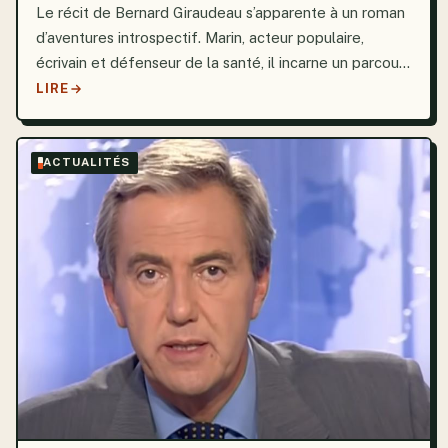
Le récit de Bernard Giraudeau s’apparente à un roman
d’aventures introspectif. Marin, acteur populaire,
écrivain et défenseur de la santé, il incarne un parcours
humain unique, marqué par un combat silencieux mais
LIRE
acharné contre la maladie. Après avoir reçu...
ACTUALITÉS