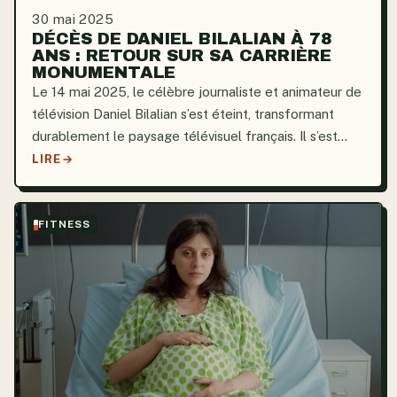
30 mai 2025
DÉCÈS DE DANIEL BILALIAN À 78
ANS : RETOUR SUR SA CARRIÈRE
MONUMENTALE
Le 14 mai 2025, le célèbre journaliste et animateur de
télévision Daniel Bilalian s’est éteint, transformant
durablement le paysage télévisuel français. Il s’est
éteint à l’âge de 78 ans, au terme d’une carrière
LIRE
incroyable de plus de 40 ans au cours de...
FITNESS