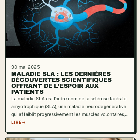
30 mai 2025
MALADIE SLA : LES DERNIÈRES
DÉCOUVERTES SCIENTIFIQUES
OFFRANT DE L’ESPOIR AUX
PATIENTS
La maladie SLA est l’autre nom de la sclérose latérale
amyotrophique (SLA), une maladie neurodégénérative
qui affaiblit progressivement les muscles volontaires,
entraînant une paralysie et, à terme, le décès. Bien
LIRE
que le grand public soit peu informé, des...