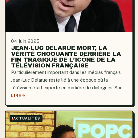
04 juin 2025
JEAN-LUC DELARUE MORT, LA
VÉRITÉ CHOQUANTE DERRIÈRE LA
FIN TRAGIQUE DE L’ICÔNE DE LA
TÉLÉVISION FRANÇAISE
Particulièrement important dans les médias français,
Jean-Luc Delarue reste lié à une époque où la
télévision était experte en matière de dialogues. Son
visage familier était quotidiennement à l’écran,
LIRE
abordant les questions de société avec une
sensibilité...
ACTUALITÉS