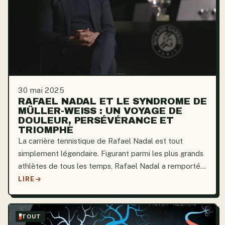
30 mai 2025
RAFAEL NADAL ET LE SYNDROME DE
MÜLLER-WEISS : UN VOYAGE DE
DOULEUR, PERSÉVÉRANCE ET
TRIOMPHE
La carrière tennistique de Rafael Nadal est tout
simplement légendaire. Figurant parmi les plus grands
athlètes de tous les temps, Rafael Nadal a remporté
22 titres du Grand Chelem, dont un record de 14 titres
LIRE
à Roland-Garros. Mais derrière son coup droit...
TOUT