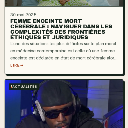
30 mai 2025
FEMME ENCEINTE MORT
CÉRÉBRALE : NAVIGUER DANS LES
COMPLEXITÉS DES FRONTIÈRES
ÉTHIQUES ET JURIDIQUES
L’une des situations les plus difficiles sur le plan moral
en médecine contemporaine est celle où une femme
enceinte est déclarée en état de mort cérébrale alors
qu’elle porte un fœtus. Même si une femme dans cet
LIRE
état est légalement décédée, il est toujours...
ACTUALITÉS