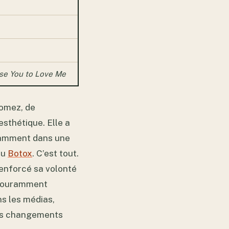
se You to Love Me
Gomez, de
esthétique. Elle a
otamment dans une
du
Botox
. C’est tout.
renforcé sa volonté
 couramment
ns les médias,
ces changements