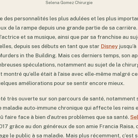
Selena Gomez Chirurgie
 des personnalités les plus adulées et les plus importa
eux de la rampe depuis une grande partie de sa carrière. 
d’actrice et sa musique, ainsi que par sa franchise au su
elles, depuis ses débuts en tant que star
Disney
jusqu’à 
urders in the Building. Mais ces derniers temps, son a
ombreuses spéculations, notamment au sujet de la chirur
t montré qu’elle était à l’aise avec elle-même malgré 
uelques améliorations pour se sentir encore mieux.
été très ouverte sur son parcours de santé, notamment
ne maladie auto-immune chronique qui affecte les reins e
dû faire face à bien d’autres problèmes que sa santé.
Se
2017 grâce au don généreux de son amie Francia Raisa, c
tage le public à sa maladie. Mais plus récemment, c’est 