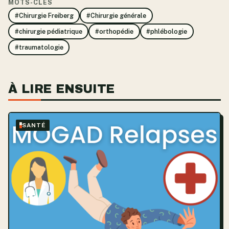
MOTS-CLÉS
#Chirurgie Freiberg
#Chirurgie générale
#chirurgie pédiatrique
#orthopédie
#phlébologie
#traumatologie
À LIRE ENSUITE
SANTÉ