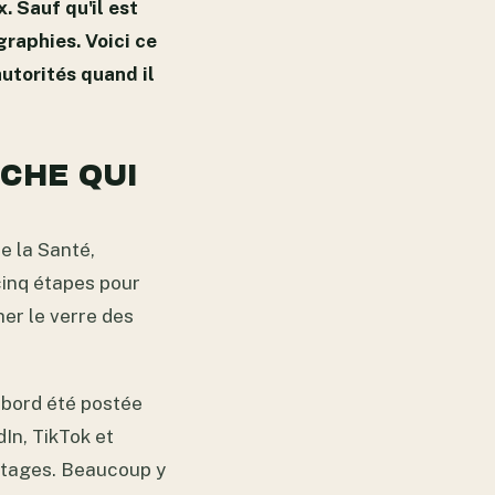
. Sauf qu'il est
graphies. Voici ce
utorités quand il
ICHE QUI
e la Santé,
inq étapes pour
her le verre des
'abord été postée
dIn, TikTok et
artages. Beaucoup y