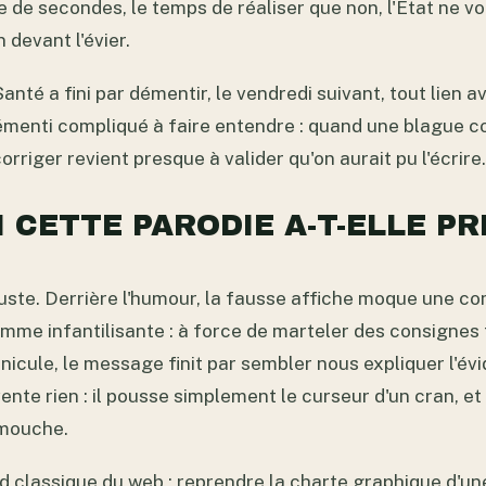
 de secondes, le temps de réaliser que non, l'État ne v
 devant l'évier.
Santé a fini par démentir, le vendredi suivant, tout lien a
émenti compliqué à faire entendre : quand une blague co
corriger revient presque à valider qu'on aurait pu l'écrire.
 CETTE PARODIE A-T-ELLE PRI
 juste. Derrière l'humour, la fausse affiche moque une 
mme infantilisante : à force de marteler des consignes 
icule, le message finit par sembler nous expliquer l'év
nte rien : il pousse simplement le curseur d'un cran, et
 mouche.
d classique du web : reprendre la charte graphique d'une