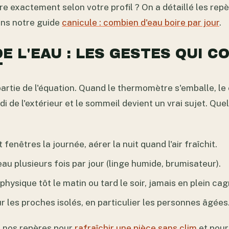
re exactement selon votre profil ? On a détaillé les repè
dans notre guide
canicule : combien d'eau boire par jour
.
DE L'EAU : LES GESTES QUI 
T
partie de l'équation. Quand le thermomètre s'emballe, le
idi de l'extérieur et le sommeil devient un vrai sujet. Qu
fenêtres la journée, aérer la nuit quand l'air fraîchit.
eau plusieurs fois par jour (linge humide, brumisateur).
 physique tôt le matin ou tard le soir, jamais en plein ca
r les proches isolés, en particulier les personnes âgées
n, nos repères pour
rafraîchir une pièce sans clim
et pou