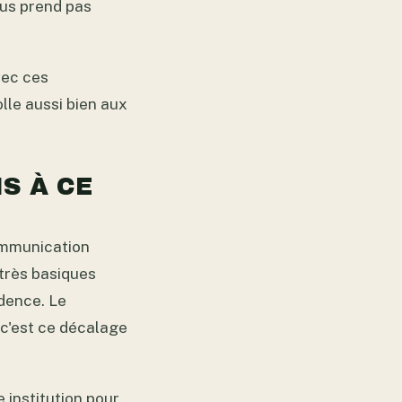
ous prend pas
vec ces
lle aussi bien aux
S À CE
communication
très basiques
idence. Le
 c'est ce décalage
 institution pour