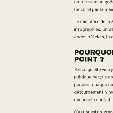
ont cru une poignée
(encore) par la main
Le ministère de la 
infographies. Un d
codes officiels, la 
POURQUOI
POINT ?
Parce qu'elle vise
publique perçue co
pendant chaque can
détournement n'inve
minuscule qui fait
C'est aussi un gran