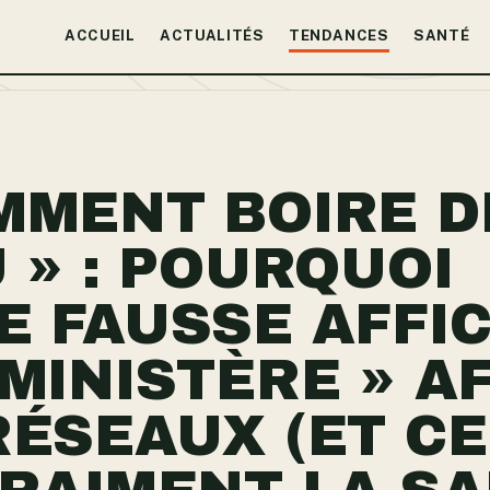
ACCUEIL
ACTUALITÉS
TENDANCES
SANTÉ
MMENT BOIRE D
U » : POURQUOI
E FAUSSE AFFI
 MINISTÈRE » A
RÉSEAUX (ET C