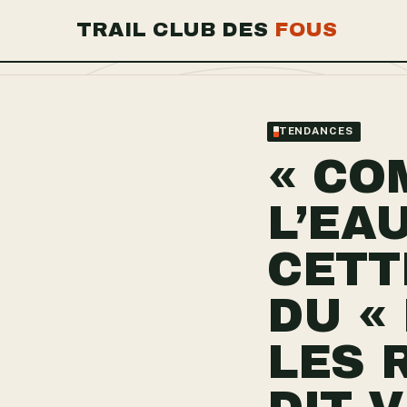
TRAIL CLUB DES
FOUS
TENDANCES
« CO
L’EA
CETT
DU «
LES 