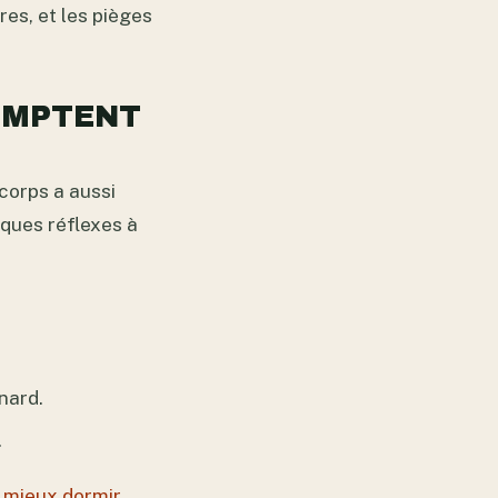
res, et les pièges
COMPTENT
 corps a aussi
elques réflexes à
gnard.
.
r
mieux dormir