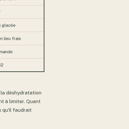
f
u glacée
 lieu frais
emande
12
 la déshydratation
nt à limiter. Quant
 qu'il faudrait