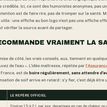
e crédible. Ici, ce sont des humoristes anonymes, pas u
ntention est de faire rire, pas de tromper sur la santé. M
utile : une affiche au bon logo n'est pas une affiche offic
t vérifier la source avant de partager.
ECOMMANDE VRAIMENT LA S
mise de côté, les vrais conseils, eux, tiennent en quelqu
vez de l'eau ». L'idée maîtresse, répétée par
l'Assuranc
 France, est de
boire régulièrement, sans attendre d'av
nsation de soif arrive en retard : s'y fier, c'est déjà êtr
LE REPÈRE OFFICIEL
Environ 1,5 à 2 L par jour, davantage en cas de chaleur ou 