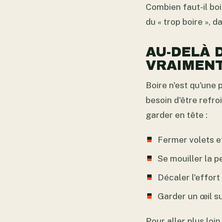
Combien faut-il boi
du « trop boire », 
AU-DELÀ 
VRAIMEN
Boire n'est qu'une 
besoin d'être refro
garder en tête :
Fermer volets et 
Se mouiller la p
Décaler l'effort
Garder un œil su
Pour aller plus loi