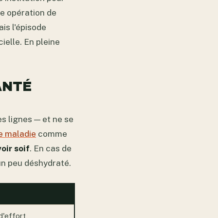
ne opération de
ais l'épisode
ielle. En pleine
ANTÉ
es lignes — et ne se
e maladie
comme
oir soif
. En cas de
e un peu déshydraté.
d'effort