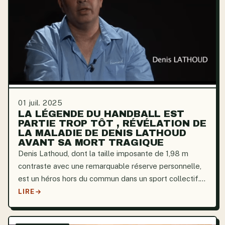
01 juil. 2025
LA LÉGENDE DU HANDBALL EST
PARTIE TROP TÔT , RÉVÉLATION DE
LA MALADIE DE DENIS LATHOUD
AVANT SA MORT TRAGIQUE
Denis Lathoud, dont la taille imposante de 1,98 m
contraste avec une remarquable réserve personnelle,
est un héros hors du commun dans un sport collectif.
Depuis les années 1990, il s’est hissé du statut de
LIRE
joueur lyonnais à celui de joueur international...