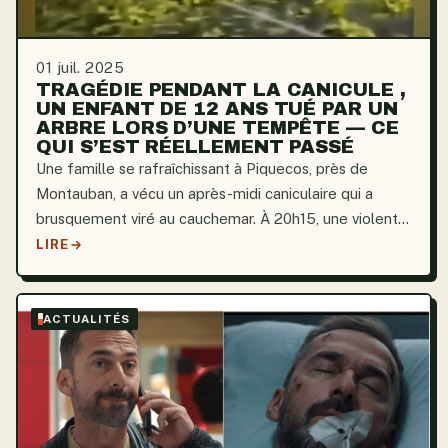
01 juil. 2025
TRAGÉDIE PENDANT LA CANICULE ,
UN ENFANT DE 12 ANS TUÉ PAR UN
ARBRE LORS D’UNE TEMPÊTE — CE
QUI S’EST RÉELLEMENT PASSÉ
Une famille se rafraîchissant à Piquecos, près de
Montauban, a vécu un après-midi caniculaire qui a
brusquement viré au cauchemar. À 20h15, une violente
tempête a fait vaciller deux arbres lourdement ancrés,
LIRE
dont l’un est tombé sur un garçon de 12 ans,...
ACTUALITÉS