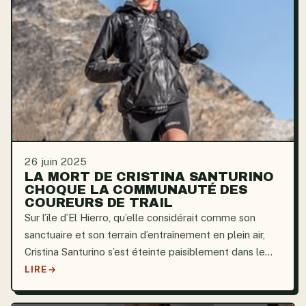
26 juin 2025
LA MORT DE CRISTINA SANTURINO
CHOQUE LA COMMUNAUTÉ DES
COUREURS DE TRAIL
Sur l’île d’El Hierro, qu’elle considérait comme son
sanctuaire et son terrain d’entraînement en plein air,
Cristina Santurino s’est éteinte paisiblement dans le
confort de son lit. Sa mort était inattendue. Deux jours
LIRE
plus tôt, elle venait de terminer une...