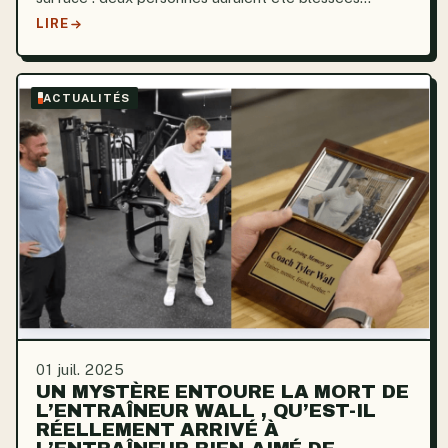
pendant la fête de la musique, et un couteau aurait
LIRE
été brandi. Les scènes de violence et de blessures...
ACTUALITÉS
01 juil. 2025
UN MYSTÈRE ENTOURE LA MORT DE
L’ENTRAÎNEUR WALL , QU’EST-IL
RÉELLEMENT ARRIVÉ À