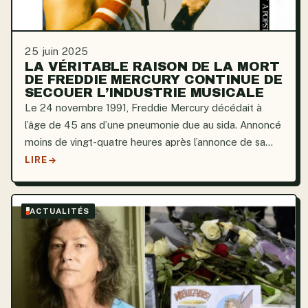
25 juin 2025
LA VÉRITABLE RAISON DE LA MORT
DE FREDDIE MERCURY CONTINUE DE
SECOUER L’INDUSTRIE MUSICALE
Le 24 novembre 1991, Freddie Mercury décédait à
l’âge de 45 ans d’une pneumonie due au sida. Annoncé
moins de vingt-quatre heures après l’annonce de sa
séropositivité, ce décès fut un choc pour un public
LIRE
déjà marqué par la peur. La voix aiguë de Queen se
tut...
ACTUALITÉS