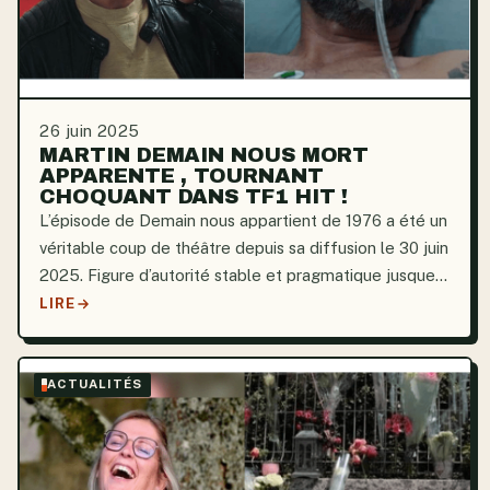
26 juin 2025
MARTIN DEMAIN NOUS MORT
APPARENTE , TOURNANT
CHOQUANT DANS TF1 HIT !
L’épisode de Demain nous appartient de 1976 a été un
véritable coup de théâtre depuis sa diffusion le 30 juin
2025. Figure d’autorité stable et pragmatique jusque-
là, Martin Constant se retrouve au cœur d’une bataille
LIRE
judiciaire. La trajectoire de l’intrigue...
ACTUALITÉS