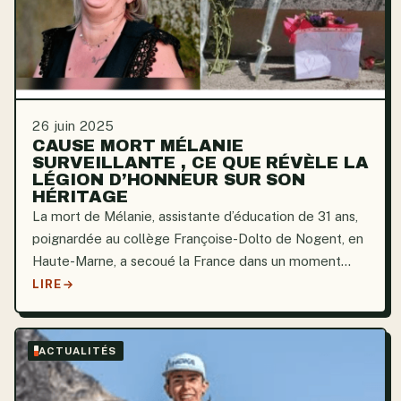
26 juin 2025
CAUSE MORT MÉLANIE
SURVEILLANTE , CE QUE RÉVÈLE LA
LÉGION D’HONNEUR SUR SON
HÉRITAGE
La mort de Mélanie, assistante d’éducation de 31 ans,
poignardée au collège Françoise-Dolto de Nogent, en
Haute-Marne, a secoué la France dans un moment
d’une intensité dramatique sans précédent. Le 10 juin,
LIRE
un adolescent de 14 ans a brandi une arme blanche...
ACTUALITÉS