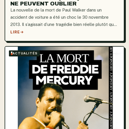
NE PEUVENT OUBLIER
La nouvelle de la mort de Paul Walker dans un
accident de voiture a été un choc le 30 novembre
2013. Il s’agissait d’une tragédie bien réelle plutôt que
d’une simple scène ou d’une cascade. Il roulait avec
LIRE
son ami Roger Rodas dans une Porsche Carrera GT.
Ils...
ACTUALITÉS