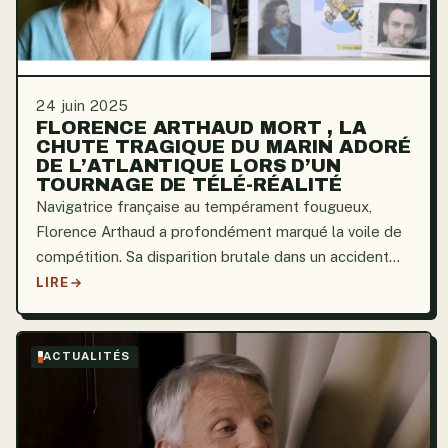
24 juin 2025
FLORENCE ARTHAUD MORT , LA
CHUTE TRAGIQUE DU MARIN ADORÉ
DE L’ATLANTIQUE LORS D’UN
TOURNAGE DE TÉLÉ-RÉALITÉ
Navigatrice française au tempérament fougueux,
Florence Arthaud a profondément marqué la voile de
compétition. Sa disparition brutale dans un accident
d’hélicoptère en Argentine a bouleversé une nation
LIRE
déjà profondément amoureuse de cet esprit
audacieux,...
ACTUALITÉS