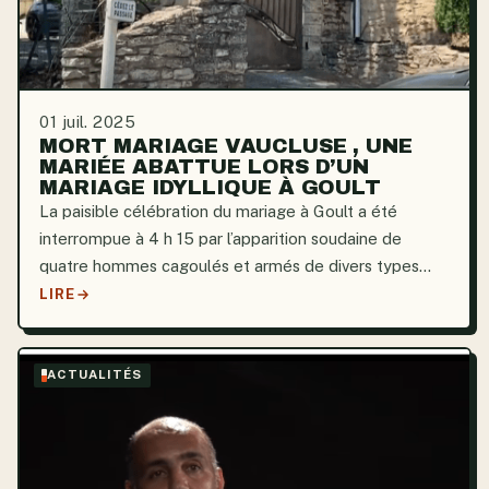
01 juil. 2025
MORT MARIAGE VAUCLUSE , UNE
MARIÉE ABATTUE LORS D’UN
MARIAGE IDYLLIQUE À GOULT
La paisible célébration du mariage à Goult a été
interrompue à 4 h 15 par l’apparition soudaine de
quatre hommes cagoulés et armés de divers types
d’armes à feu, venus de derrière le véhicule des jeunes
LIRE
mariés. Tragiquement, la mariée est décédée sur le
coup...
ACTUALITÉS