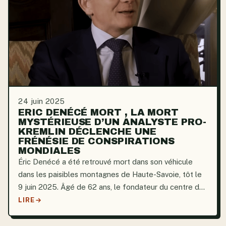
24 juin 2025
ERIC DENÉCÉ MORT , LA MORT
MYSTÉRIEUSE D’UN ANALYSTE PRO-
KREMLIN DÉCLENCHE UNE
FRÉNÉSIE DE CONSPIRATIONS
MONDIALES
Éric Denécé a été retrouvé mort dans son véhicule
dans les paisibles montagnes de Haute-Savoie, tôt le
9 juin 2025. Âgé de 62 ans, le fondateur du centre de
recherche en renseignement privé CF2R laisse
LIRE
derrière lui une avalanche de rumeurs et un parcours...