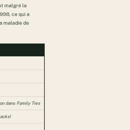
nt malgré la
1998, ce qui a
la maladie de
ton dans
Family Ties
acks!