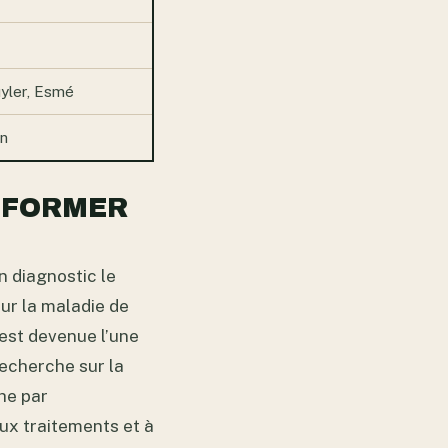
uyler, Esmé
on
NSFORMER
n diagnostic le
sur la maladie de
 est devenue l’une
recherche sur la
che par
aux traitements et à