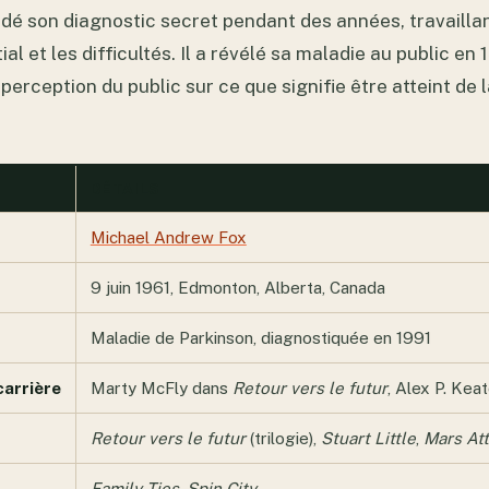
rdé son diagnostic secret pendant des années, travailla
tial et les difficultés. Il a révélé sa maladie au public en 
perception du public sur ce que signifie être atteint de 
DÉTAILS
Michael Andrew Fox
9 juin 1961, Edmonton, Alberta, Canada
Maladie de Parkinson, diagnostiquée en 1991
carrière
Marty McFly dans
Retour vers le futur
, Alex P. Kea
Retour vers le futur
(trilogie),
Stuart Little
,
Mars Att
Family Ties
,
Spin City