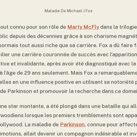
Maladie De Michael J Fox
rtout connu pour son rôle de
Marty McFly
dans la trilogi
public depuis des décennies grâce à son charisme magnét
ormais tout aussi riche que sa carrière. Fox a dû faire f
ilier une carrière couronnée de succès avec l’apparitio
ive et invalidante, après avoir été diagnostiqué avec l
 à l’âge de 29 ans seulement. Mais Fox a remarquablem
elles en une influence positive en utilisant sa notoriété p
e de Parkinson et promouvoir la recherche dans ce doma
 une star montante, a été plongé dans une bataille qui all
ywoodiens lorsque les premiers tremblements sont appa
ollywood. La maladie de
Parkinson
, connue pour affect
 émotions, allait devenir un compagnon indésirable et invi