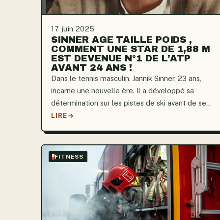
17 juin 2025
SINNER AGE TAILLE POIDS ,
COMMENT UNE STAR DE 1,88 M
EST DEVENUE N°1 DE L’ATP
AVANT 24 ANS !
Dans le tennis masculin, Jannik Sinner, 23 ans,
incarne une nouvelle ère. Il a développé sa
détermination sur les pistes de ski avant de se
consacrer exclusivement au tennis. Né dans les
LIRE
montagnes du Tyrol du Sud, en Italie, il impose
un jeu fluide et...
FITNESS