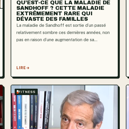
QU’EST-CE QUE LA MALADIE DE
SANDHOFF ? CETTE MALADIE
EXTRÊMEMENT RARE QUI
DÉVASTE DES FAMILLES
La maladie de Sandhoff est sortie d’un passé
relativement sombre ces dernières années, non
pas en raison d’une augmentation de sa
prévalence, mais plutôt grâce à l’intensification
des campagnes de sensibilisation à la génétique.
Débutant par une série de...
LIRE
FITNESS