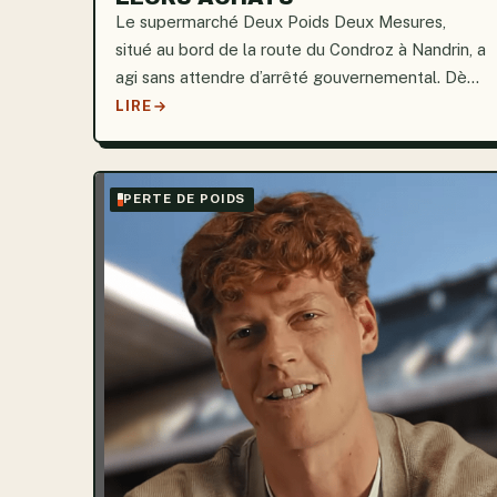
Le supermarché Deux Poids Deux Mesures,
situé au bord de la route du Condroz à Nandrin, a
agi sans attendre d’arrêté gouvernemental. Dès
l’entrée, l’expérience est mémorable. Un accueil
LIRE
authentique et humain, au lieu de néons criards
et de sons enregistrés...
PERTE DE POIDS