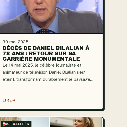
30 mai 2025
DÉCÈS DE DANIEL BILALIAN À
78 ANS : RETOUR SUR SA
CARRIÈRE MONUMENTALE
Le 14 mai 2025, le célèbre journaliste et
animateur de télévision Daniel Bilalian s’est
éteint, transformant durablement le paysage
télévisuel français. Il s’est éteint à l’âge de 78
ans, au terme d’une carrière incroyable de plus
de 40 ans au cours de...
LIRE
ACTUALITÉS