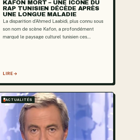
KAFON MORT – UNE ICÔNE DU
RAP TUNISIEN DÉCÈDE APRÈS
UNE LONGUE MALADIE
La disparition d’Ahmed Laabidi, plus connu sous
son nom de scène Kafon, a profondément
marqué le paysage culturel tunisien ces
dernières semaines. Plus qu’un simple rappeur
pendant plus de dix ans, Kafon était un
documentariste sans réserve des luttes...
LIRE
ACTUALITÉS