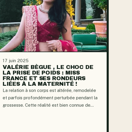
17 juin 2025
VALÉRIE BÈGUE , LE CHOC DE
LA PRISE DE POIDS : MISS
FRANCE ET SES RONDEURS
LIÉES À LA MATERNITÉ !
La relation à son corps est altérée, remodelée
et parfois profondément perturbée pendant la
grossesse. Cette réalité est bien connue de
nombreuses femmes, et Valérie Bègue,
ancienne Miss France 2008, ne fait pas
exception. Elle a pris vingt-six kilos pendant...