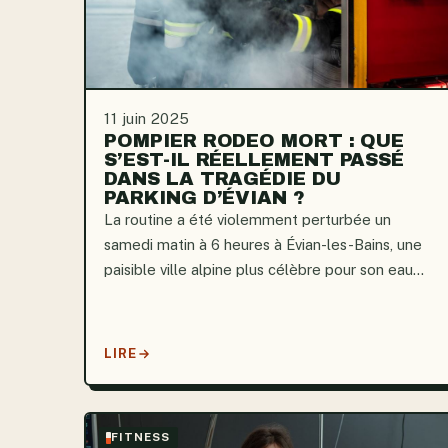
11 juin 2025
POMPIER RODEO MORT : QUE
S’EST-IL RÉELLEMENT PASSÉ
DANS LA TRAGÉDIE DU
PARKING D’ÉVIAN ?
La routine a été violemment perturbée un
samedi matin à 6 heures à Évian-les-Bains, une
paisible ville alpine plus célèbre pour son eau
minérale que pour ses tensions urbaines. Des
crissements de pneus et des dérives effrénées
ont poussé un groupe de pompiers...
LIRE
FITNESS