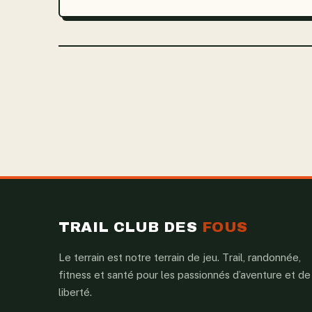
légalement décédée, il est toujours...
TRAIL CLUB DES
FOUS
Le terrain est notre terrain de jeu. Trail, randonnée,
fitness et santé pour les passionnés d’aventure et de
liberté.