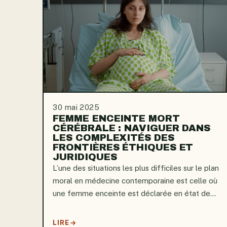
30 mai 2025
FEMME ENCEINTE MORT
CÉRÉBRALE : NAVIGUER DANS
LES COMPLEXITÉS DES
FRONTIÈRES ÉTHIQUES ET
JURIDIQUES
L’une des situations les plus difficiles sur le plan
moral en médecine contemporaine est celle où
une femme enceinte est déclarée en état de
mort cérébrale alors qu’elle porte un fœtus.
Même si une femme dans cet état est
LIRE