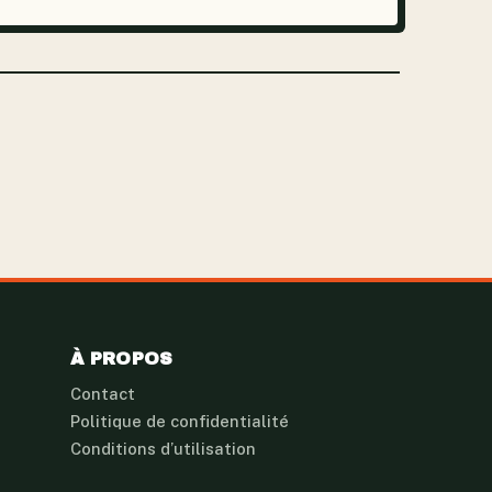
apparitions régulières dans les médias, n’a jamais
hésité à parler de ses décisions...
À PROPOS
Contact
Politique de confidentialité
Conditions d’utilisation