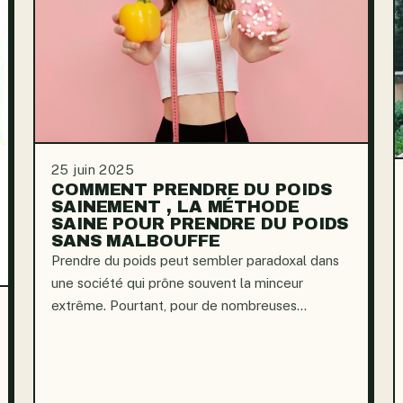
25 juin 2025
COMMENT PRENDRE DU POIDS
SAINEMENT , LA MÉTHODE
SAINE POUR PRENDRE DU POIDS
SANS MALBOUFFE
Prendre du poids peut sembler paradoxal dans
une société qui prône souvent la minceur
extrême. Pourtant, pour de nombreuses
personnes, comme des artistes comme Lily
Collins ou des mannequins de la première heure
comme Gisele Bündchen, une prise de poids...