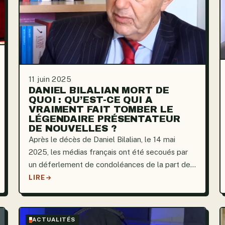
11 juin 2025
DANIEL BILALIAN MORT DE
QUOI : QU’EST-CE QUI A
VRAIMENT FAIT TOMBER LE
LÉGENDAIRE PRÉSENTATEUR
DE NOUVELLES ?
Après le décès de Daniel Bilalian, le 14 mai
2025, les médias français ont été secoués par
un déferlement de condoléances de la part de
ses collègues, des responsables politiques et
LIRE
des téléspectateurs. Son goût indéfectible pour
le secret et la modestie se...
ACTUALITÉS