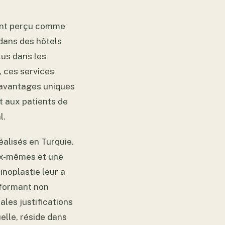
ent perçu comme
 dans des hôtels
us dans les
n, ces services
 avantages uniques
et aux patients de
l.
éalisés en Turquie.
ux-mêmes et une
inoplastie leur a
sformant non
ales justifications
elle, réside dans