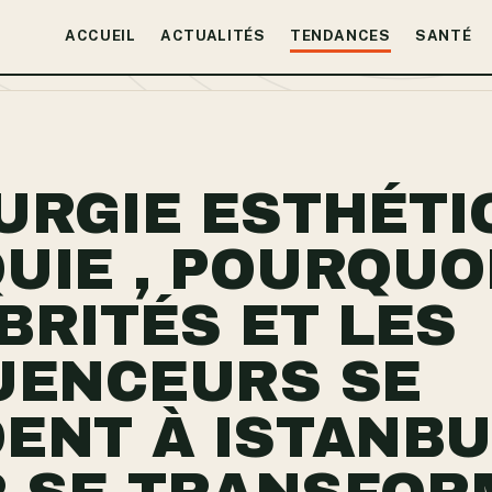
ACCUEIL
ACTUALITÉS
TENDANCES
SANTÉ
URGIE ESTHÉTI
UIE , POURQUO
BRITÉS ET LES
UENCEURS SE
ENT À ISTANBU