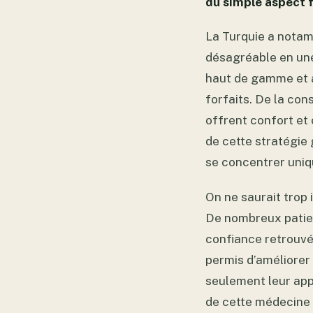
du simple aspect f
La Turquie a nota
désagréable en une
haut de gamme et 
forfaits. De la cons
offrent confort e
de cette stratégie 
se concentrer uniq
On ne saurait trop 
De nombreux patie
confiance retrouvée
permis d’améliorer
seulement leur appa
de cette médecine e