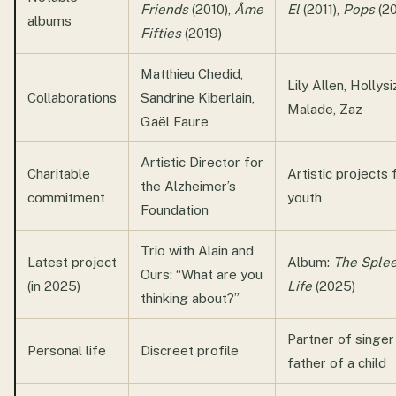
Friends
(2010),
Âme
El
(2011),
Pops
(20
albums
Fifties
(2019)
Matthieu Chedid,
Lily Allen, Hollys
Collaborations
Sandrine Kiberlain,
Malade, Zaz
Gaël Faure
Artistic Director for
Charitable
Artistic projects 
the Alzheimer’s
commitment
youth
Foundation
Trio with Alain and
Latest project
Album:
The Splee
Ours: “What are you
(in 2025)
Life
(2025)
thinking about?”
Partner of singer
Personal life
Discreet profile
father of a child