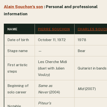
Alain Souchon’s son
: Personal and professional
information
NAME
PIERRE SOUCHON
CHARLES SOUCH
Date of birth
October 11, 1972
1978
Stage name
—
Bear
Les Cherche Midi
First artistic
(duet with Julien
Guitarist in band
steps
Voulzy)
Beginning of
Same as
Mid
(2007)
solo career
Never
(2004)
Piteur’s
Notable