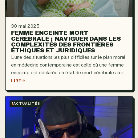
30 mai 2025
FEMME ENCEINTE MORT
CÉRÉBRALE : NAVIGUER DANS LES
COMPLEXITÉS DES FRONTIÈRES
ÉTHIQUES ET JURIDIQUES
L’une des situations les plus difficiles sur le plan moral
en médecine contemporaine est celle où une femme
enceinte est déclarée en état de mort cérébrale alors
qu’elle porte un fœtus. Même si une femme dans cet
LIRE
état est légalement décédée, il est toujours...
ACTUALITÉS