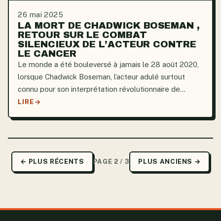
26 mai 2025
LA MORT DE CHADWICK BOSEMAN ,
RETOUR SUR LE COMBAT
SILENCIEUX DE L’ACTEUR CONTRE
LE CANCER
Le monde a été bouleversé à jamais le 28 août 2020,
lorsque Chadwick Boseman, l’acteur adulé surtout
connu pour son interprétation révolutionnaire de
T’Challa, le Black Panther, est décédé tragiquement à
LIRE
l’âge de 43 ans. Ses fans et l’industrie...
← PLUS RÉCENTS
PAGE 2 / 3
PLUS ANCIENS →