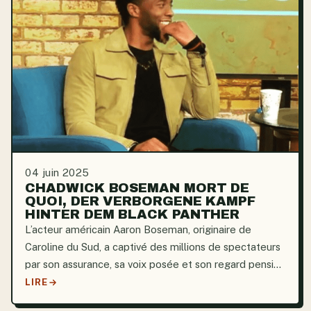
04 juin 2025
CHADWICK BOSEMAN MORT DE
QUOI, DER VERBORGENE KAMPF
HINTER DEM BLACK PANTHER
L’acteur américain Aaron Boseman, originaire de
Caroline du Sud, a captivé des millions de spectateurs
par son assurance, sa voix posée et son regard pensif.
Formé à l’Université Howard et à la British American
LIRE
Drama Academy, il a rapidement bâti une carrière...