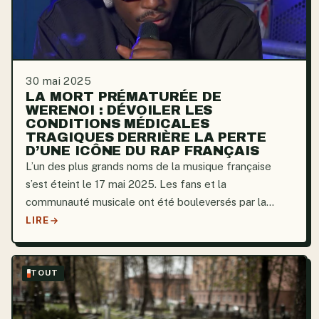
30 mai 2025
LA MORT PRÉMATURÉE DE
WERENOI : DÉVOILER LES
CONDITIONS MÉDICALES
TRAGIQUES DERRIÈRE LA PERTE
D’UNE ICÔNE DU RAP FRANÇAIS
L’un des plus grands noms de la musique française
s’est éteint le 17 mai 2025. Les fans et la
communauté musicale ont été bouleversés par la
disparition de Werenoi, icône montante du rap, à l’âge
LIRE
de 31 ans. Ses difficultés personnelles, passées sous
silence,...
TOUT