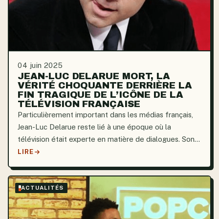
04 juin 2025
JEAN-LUC DELARUE MORT, LA
VÉRITÉ CHOQUANTE DERRIÈRE LA
FIN TRAGIQUE DE L’ICÔNE DE LA
TÉLÉVISION FRANÇAISE
Particulièrement important dans les médias français,
Jean-Luc Delarue reste lié à une époque où la
télévision était experte en matière de dialogues. Son
visage familier était quotidiennement à l’écran,
LIRE
abordant les questions de société avec une
sensibilité...
ACTUALITÉS