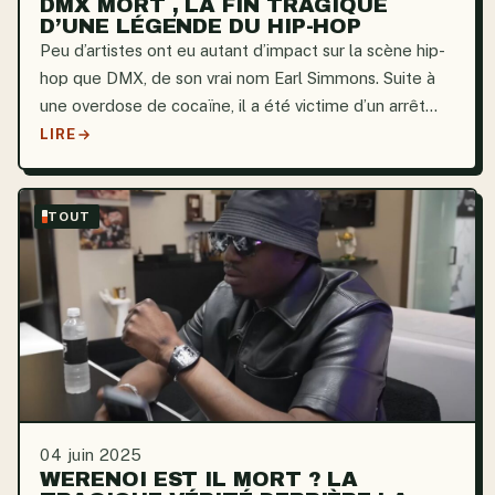
DMX MORT , LA FIN TRAGIQUE
D’UNE LÉGENDE DU HIP-HOP
Peu d’artistes ont eu autant d’impact sur la scène hip-
hop que DMX, de son vrai nom Earl Simmons. Suite à
une overdose de cocaïne, il a été victime d’un arrêt
cardiaque et est décédé à l’âge de 50 ans. Sa mort a
LIRE
mis en lumière les dangers pernicieux d’un...
TOUT
04 juin 2025
WERENOI EST IL MORT ? LA