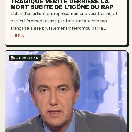
TRAGIQUE VÉRITÉ DERRIÈRE LA
MORT SUBITE DE L’ICÔNE DU RAP
L’élan d’un artiste qui représentait une voix fraîche et
particulièrement avant-gardiste sur la scène rap
française a été brutalement interrompu par la
disparition de Werenoi, le 17 mai 2025. Né Jérémy
LIRE
Bana Owona à Melun, il transformait la souffrance,
les...
ACTUALITÉS