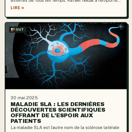
athlètes de tous les temps, Rafael Nadal a remporté
22 titres du Grand Chelem, dont un record de 14 titres
LIRE
à Roland-Garros. Mais derrière son coup droit...
TOUT
30 mai 2025
MALADIE SLA : LES DERNIÈRES
DÉCOUVERTES SCIENTIFIQUES
OFFRANT DE L’ESPOIR AUX
PATIENTS
La maladie SLA est l’autre nom de la sclérose latérale