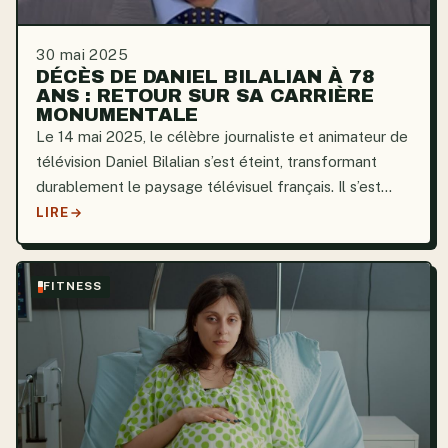
30 mai 2025
DÉCÈS DE DANIEL BILALIAN À 78
ANS : RETOUR SUR SA CARRIÈRE
MONUMENTALE
Le 14 mai 2025, le célèbre journaliste et animateur de
télévision Daniel Bilalian s’est éteint, transformant
durablement le paysage télévisuel français. Il s’est
éteint à l’âge de 78 ans, au terme d’une carrière
LIRE
incroyable de plus de 40 ans au cours de...
FITNESS