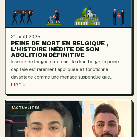
21 août 2025
PEINE DE MORT EN BELGIQUE ,
L’HISTOIRE INÉDITE DE SON
ABOLITION DÉFINITIVE
Inscrite de longue date dans le droit belge, la peine
capitale est rarement appliquée et fonctionne
davantage comme une menace suspendue que
comme un outil pratique de justice. L’exécution finale,
LIRE
qui eut lieu en 1950, concernait des collaborateurs
reconnus...
ACTUALITÉS