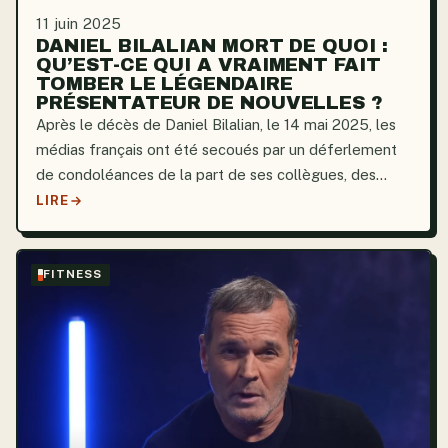
11 juin 2025
DANIEL BILALIAN MORT DE QUOI :
QU’EST-CE QUI A VRAIMENT FAIT
TOMBER LE LÉGENDAIRE
PRÉSENTATEUR DE NOUVELLES ?
Après le décès de Daniel Bilalian, le 14 mai 2025, les
médias français ont été secoués par un déferlement
de condoléances de la part de ses collègues, des
responsables politiques et des téléspectateurs. Son
LIRE
goût indéfectible pour le secret et la modestie se...
FITNESS