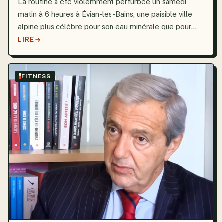
La routine a été violemment perturbée un samedi
matin à 6 heures à Évian-les-Bains, une paisible ville
alpine plus célèbre pour son eau minérale que pour
ses tensions urbaines. Des crissements de pneus et
LIRE
des dérives effrénées ont poussé un groupe de
pompiers...
FITNESS