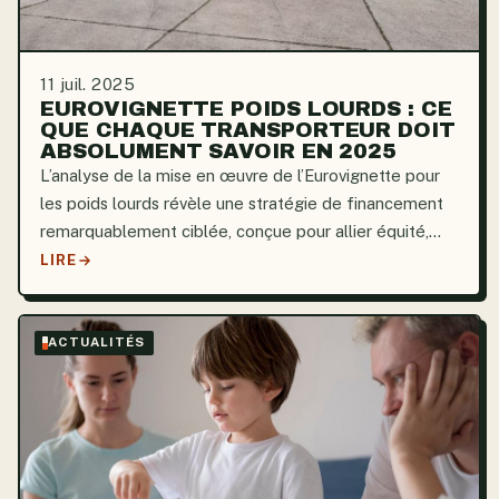
11 juil. 2025
EUROVIGNETTE POIDS LOURDS : CE
QUE CHAQUE TRANSPORTEUR DOIT
ABSOLUMENT SAVOIR EN 2025
L’analyse de la mise en œuvre de l’Eurovignette pour
les poids lourds révèle une stratégie de financement
remarquablement ciblée, conçue pour allier équité,
efficacité et durabilité. Principalement utilisée dans
LIRE
quatre pays européens (Luxembourg, Danemark,...
ACTUALITÉS