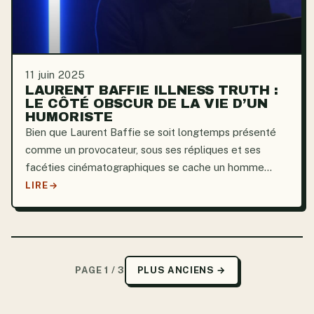
11 juin 2025
LAURENT BAFFIE ILLNESS TRUTH :
LE CÔTÉ OBSCUR DE LA VIE D’UN
HUMORISTE
Bien que Laurent Baffie se soit longtemps présenté
comme un provocateur, sous ses répliques et ses
facéties cinématographiques se cache un homme
profondément marqué par l’anxiété, la pression
LIRE
esthétique et une conscience de soi d’une franchise
surprenante....
PAGE 1 / 3
PLUS ANCIENS →