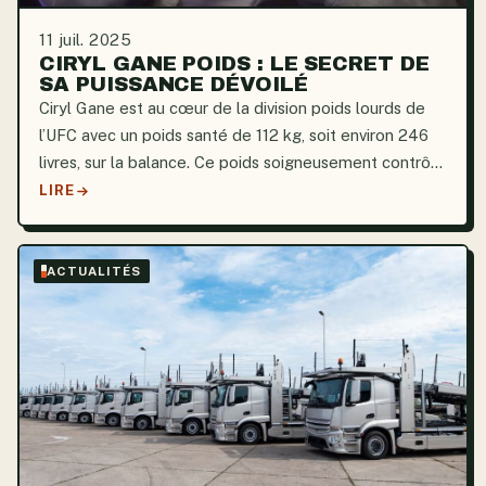
11 juil. 2025
CIRYL GANE POIDS : LE SECRET DE
SA PUISSANCE DÉVOILÉ
Ciryl Gane est au cœur de la division poids lourds de
l’UFC avec un poids santé de 112 kg, soit environ 246
livres, sur la balance. Ce poids soigneusement contrôlé
est le résultat d’une stratégie athlétique bien pensée
LIRE
plutôt que d’un hasard. Le fait d’être...
ACTUALITÉS