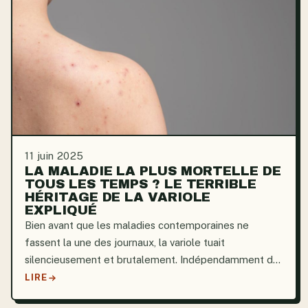
11 juin 2025
LA MALADIE LA PLUS MORTELLE DE
TOUS LES TEMPS ? LE TERRIBLE
HÉRITAGE DE LA VARIOLE
EXPLIQUÉ
Bien avant que les maladies contemporaines ne
fassent la une des journaux, la variole tuait
silencieusement et brutalement. Indépendamment de
la classe sociale, elle ravageait la royauté européenne,
LIRE
déformait les impératrices et faisait des millions de...