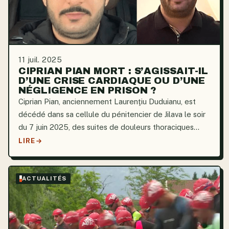
11 juil. 2025
CIPRIAN PIAN MORT : S’AGISSAIT-IL
D’UNE CRISE CARDIAQUE OU D’UNE
NÉGLIGENCE EN PRISON ?
Ciprian Pian, anciennement Laurenţiu Duduianu, est
décédé dans sa cellule du pénitencier de Jilava le soir
du 7 juin 2025, des suites de douleurs thoraciques
atroces. Bien qu’il soit monté dans l’ambulance sans
LIRE
assistance, il a été victime d’un arrêt...
ACTUALITÉS