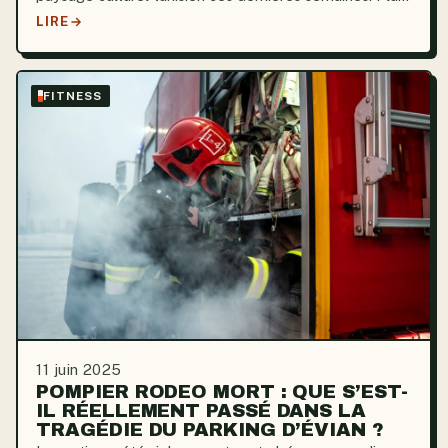
qu’un simple rappeur pendant plus de dix ans, Kafon
LIRE
était un documentariste sans réserve des luttes...
FITNESS
11 juin 2025
POMPIER RODEO MORT : QUE S’EST-
IL RÉELLEMENT PASSÉ DANS LA
TRAGÉDIE DU PARKING D’ÉVIAN ?