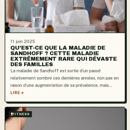
11 juin 2025
QU’EST-CE QUE LA MALADIE DE
SANDHOFF ? CETTE MALADIE
EXTRÊMEMENT RARE QUI DÉVASTE
DES FAMILLES
La maladie de Sandhoff est sortie d’un passé
relativement sombre ces dernières années, non pas en
raison d’une augmentation de sa prévalence, mais
plutôt grâce à l’intensification des campagnes de
LIRE
sensibilisation à la génétique. Débutant par une série
de...
FITNESS