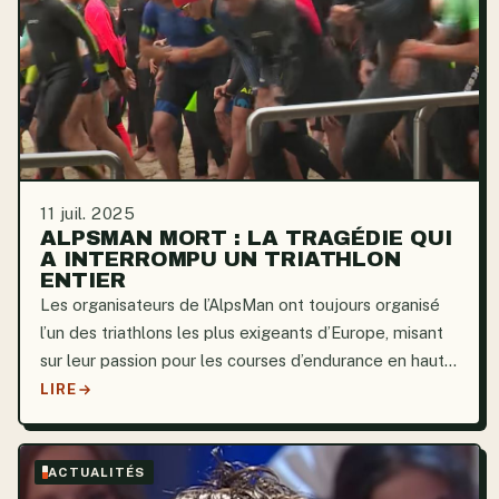
11 juil. 2025
ALPSMAN MORT : LA TRAGÉDIE QUI
A INTERROMPU UN TRIATHLON
ENTIER
Les organisateurs de l’AlpsMan ont toujours organisé
l’un des triathlons les plus exigeants d’Europe, misant
sur leur passion pour les courses d’endurance en haute
altitude. Cependant, ce rêve a été anéanti le 7 juin
LIRE
2025, lorsqu’un accident mortel a poussé...
ACTUALITÉS