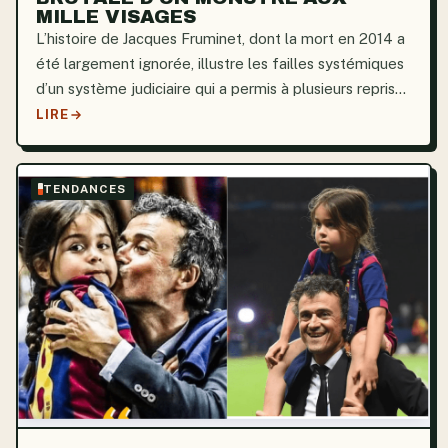
MILLE VISAGES
L’histoire de Jacques Fruminet, dont la mort en 2014 a
été largement ignorée, illustre les failles systémiques
d’un système judiciaire qui a permis à plusieurs reprises
à un prédateur de commettre de nouveaux crimes
LIRE
sans conséquences. Tel un virus réactivé...
TENDANCES