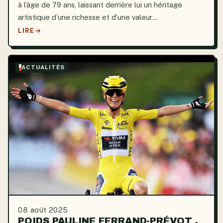
à l’âge de 79 ans, laissant derrière lui un héritage
artistique d’une richesse et d’une valeur
exceptionnelles. Il a marqué l’histoire de la télévision
LIRE
française avec une constance et une authenticité qui...
ACTUALITÉS
08 août 2025
POIDS PAULINE FERRAND-PRÉVOT ,