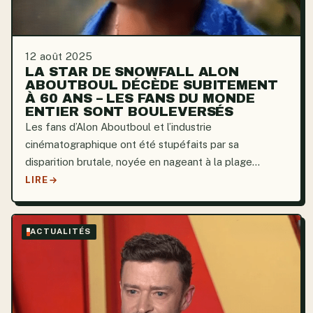
12 août 2025
LA STAR DE SNOWFALL ALON
ABOUTBOUL DÉCÈDE SUBITEMENT
À 60 ANS – LES FANS DU MONDE
ENTIER SONT BOULEVERSÉS
Les fans d’Alon Aboutboul et l’industrie
cinématographique ont été stupéfaits par sa
disparition brutale, noyée en nageant à la plage
d’Habonim. Après d’innombrables tentatives pour le
LIRE
ramener à la vie, l’acteur de 60 ans s’est éteint, laissant
derrière lui...
ACTUALITÉS