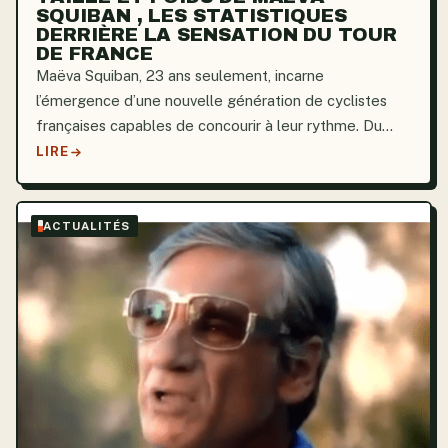
SQUIBAN , LES STATISTIQUES
DERRIÈRE LA SENSATION DU TOUR
DE FRANCE
Maëva Squiban, 23 ans seulement, incarne
l’émergence d’une nouvelle génération de cyclistes
françaises capables de concourir à leur rythme. Du
haut de ses 1,66 mètre, elle incarne les qualités d’une
LIRE
athlète alliant force et agilité grâce à un équilibre...
ACTUALITÉS