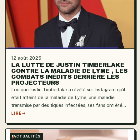
12 août 2025
LA LUTTE DE JUSTIN TIMBERLAKE
CONTRE LA MALADIE DE LYME , LES
COMBATS INÉDITS DERRIÈRE LES
PROJECTEURS
Lorsque Justin Timberlake a révélé sur Instagram qu’il
était atteint de la maladie de Lyme, une maladie
transmise par des tiques infectées, ses fans ont été
interloqués. Dans une longue lettre très personnelle, il
LIRE
a décrit la douleur physique intense et...
ACTUALITÉS