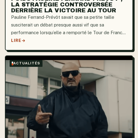
LA STRATÉGIE CONTROVERSÉE
DERRIÈRE LA VICTOIRE AU TOUR
Pauline Ferrand-Prévôt savait que sa petite taille
susciterait un débat presque aussi vif que sa
performance lorsqu’elle a remporté le Tour de France
Femmes 2025. Elle a décidé de maximiser chaque
LIRE
watt utilisé dans les ascensions difficiles, notamment
le col...
ACTUALITÉS