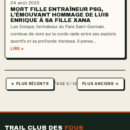
04 août 2025
MORT FILLE ENTRAÎNEUR PSG,
L’ÉMOUVANT HOMMAGE DE LUIS
ENRIQUE À SA FILLE XANA
Luis Enrique, l’entraîneur du Paris Saint-Germain,
continue de vivre sur la corde raide entre ses exploits
sportifs et sa profonde tristesse. Il pense
constamment à sa fille Xana, décédée à l’âge de neuf
LIRE
ans d’un cancer des os. Souvent évoquée avec
humilité,...
← PLUS RÉCENTS
PAGE 5 / 12
PLUS ANCIENS →
TRAIL CLUB DES
FOUS