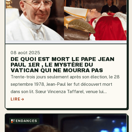
08 août 2025
DE QUOI EST MORT LE PAPE JEAN
PAUL 1ER , LE MYSTÈRE DU
VATICAN QUI NE MOURRA PAS
Trente-trois jours seulement après son élection, le 28
septembre 1978, Jean-Paul Ier fut découvert mort
dans son lit. Sœur Vincenza Taffarel, venue lui
apporter son café, décrivit la scène, qui semble
LIRE
presque figée dans une image sereine. Pourtant,
derrière...
TENDANCES