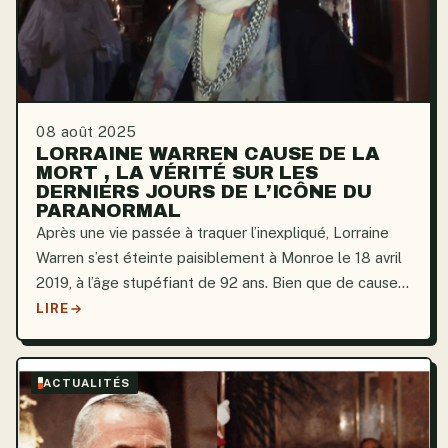
08 août 2025
LORRAINE WARREN CAUSE DE LA
MORT , LA VÉRITÉ SUR LES
DERNIERS JOURS DE L’ICÔNE DU
PARANORMAL
Après une vie passée à traquer l’inexpliqué, Lorraine
Warren s’est éteinte paisiblement à Monroe le 18 avril
2019, à l’âge stupéfiant de 92 ans. Bien que de causes
naturelles, sa mort a suscité une avalanche de
LIRE
messages sincères et respectueux de la part de...
ACTUALITÉS