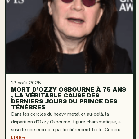
12 août 2025
MORT D’OZZY OSBOURNE À 75 ANS
, LA VÉRITABLE CAUSE DES
DERNIERS JOURS DU PRINCE DES
TÉNÈBRES
Dans les cercles du heavy metal et au-delà, la
disparition d’Ozzy Osbourne, figure charismatique, a
suscité une émotion particulièrement forte. Comme si
chaque accord de guitare résonnait encore dans son
LIRE