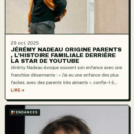
29 oct. 2025
JÉRÉMY NADEAU ORIGINE PARENTS
, L’HISTOIRE FAMILIALE DERRIÈRE
LA STAR DE YOUTUBE
Jérémy Nadeau évoque souvent son enfance avec une
franchise désarmante : « J’ai eu une enfance des plus
faciles, avec des parents très aimants », confie-t-il
dans une interview, ajoutant que son père lui a transmis
LIRE
un sens aigu de l’humour et sa mère un...
TENDANCES