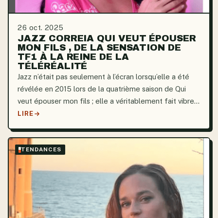
26 oct. 2025
JAZZ CORREIA QUI VEUT ÉPOUSER
MON FILS , DE LA SENSATION DE
TF1 À LA REINE DE LA
TÉLÉRÉALITÉ
Jazz n’était pas seulement à l’écran lorsqu’elle a été
révélée en 2015 lors de la quatrième saison de Qui
veut épouser mon fils ; elle a véritablement fait vibrer
l’émission. Les téléspectateurs ont été
LIRE
particulièrement touchés par son personnage
fougueux et...
TENDANCES