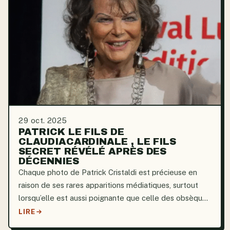
29 oct. 2025
PATRICK LE FILS DE
CLAUDIACARDINALE , LE FILS
SECRET RÉVÉLÉ APRÈS DES
DÉCENNIES
Chaque photo de Patrick Cristaldi est précieuse en
raison de ses rares apparitions médiatiques, surtout
lorsqu’elle est aussi poignante que celle des obsèques
de sa mère, Claudia Cardinale. Il était là, discret mais
LIRE
présent, le 30 septembre, dans la petite...