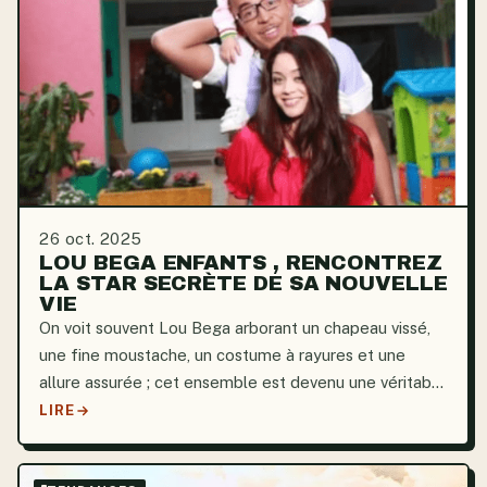
26 oct. 2025
LOU BEGA ENFANTS , RENCONTREZ
LA STAR SECRÈTE DE SA NOUVELLE
VIE
On voit souvent Lou Bega arborant un chapeau vissé,
une fine moustache, un costume à rayures et une
allure assurée ; cet ensemble est devenu une véritable
signature. Une note plus profonde et plus intime
LIRE
transparaît lorsqu’on évoque ses enfants, et plus...