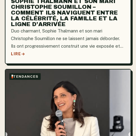
SOPHIE THALMANN ET SON MARI
CHRISTOPHE SOUMILLON –
COMMENT ILS NAVIGUENT ENTRE
LA CÉLÉBRITÉ, LA FAMILLE ET LA
LIGNE D’ARRIVÉE
Duo charmant, Sophie Thalmann et son mari
Christophe Soumillon ne se laissent jamais déborder.
Ils ont progressivement construit une vie exposée et
remarquablement pure depuis leur mariage en 2006.
LIRE
Leur histoire est plus remarquable par sa constance,
rare...
TENDANCES