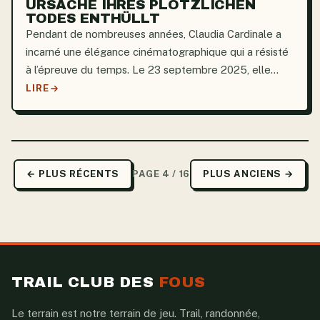
URSACHE IHRES PLÖTZLICHEN
TODES ENTHÜLLT
Pendant de nombreuses années, Claudia Cardinale a
incarné une élégance cinématographique qui a résisté
à l’épreuve du temps. Le 23 septembre 2025, elle
s’est éteinte subitement, laissant un profond vide dans
LIRE
le tissu culturel européen. Dans un récit touchant...
← PLUS RÉCENTS
PAGE 4 / 16
PLUS ANCIENS →
TRAIL CLUB DES
FOUS
Le terrain est notre terrain de jeu. Trail, randonnée,