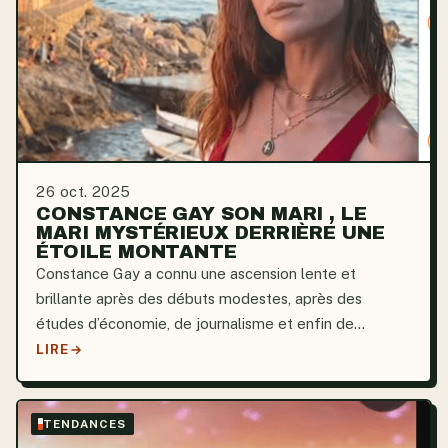
26 oct. 2025
CONSTANCE GAY SON MARI , LE
MARI MYSTÉRIEUX DERRIÈRE UNE
ÉTOILE MONTANTE
Constance Gay a connu une ascension lente et
brillante après des débuts modestes, après des
études d’économie, de journalisme et enfin de
théâtre. Ses premiers rôles au cinéma et sa formation
LIRE
au Cours Florent ont posé les bases d’une carrière
déjà...
TENDANCES