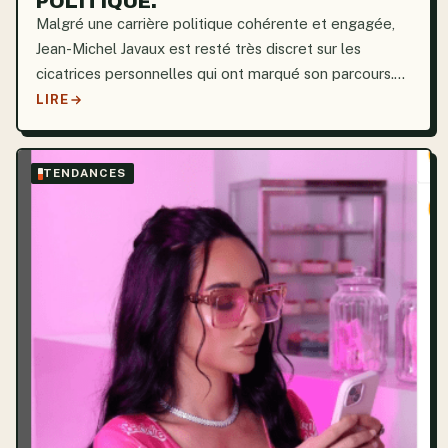
POLITIQUE.
Malgré une carrière politique cohérente et engagée,
Jean-Michel Javaux est resté très discret sur les
cicatrices personnelles qui ont marqué son parcours.
C’est surprenant pour une personnalité publique.
LIRE
Pourtant, 2002 est une date qui revient
fréquemment...
TENDANCES