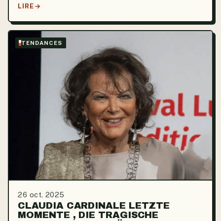
familial d’une richesse extraordinaire, notamment à
LIRE
travers ses quatre fils, tous profondément attachés à
la...
TENDANCES
26 oct. 2025
CLAUDIA CARDINALE LETZTE
MOMENTE , DIE TRAGISCHE