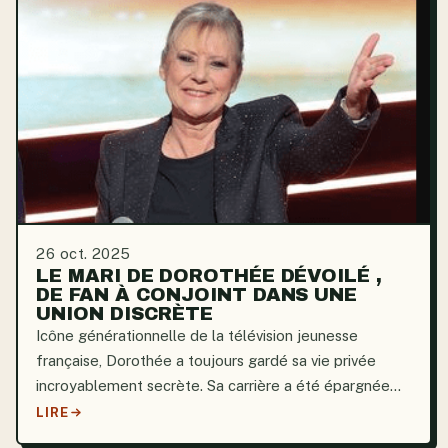
26 oct. 2025
LE MARI DE DOROTHÉE DÉVOILÉ ,
DE FAN À CONJOINT DANS UNE
UNION DISCRÈTE
Icône générationnelle de la télévision jeunesse
française, Dorothée a toujours gardé sa vie privée
incroyablement secrète. Sa carrière a été épargnée
par toute médiatisation inutile grâce à son excellente
LIRE
maîtrise de soi, ce qui lui a également permis de...