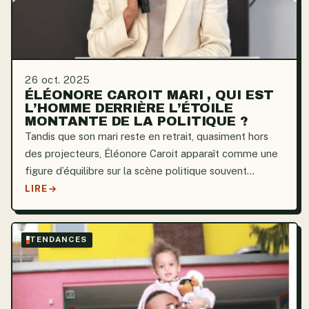
26 oct. 2025
ÉLÉONORE CAROIT MARI , QUI EST
L’HOMME DERRIÈRE L’ÉTOILE
MONTANTE DE LA POLITIQUE ?
Tandis que son mari reste en retrait, quasiment hors
des projecteurs, Éléonore Caroit apparaît comme une
figure d’équilibre sur la scène politique souvent
éclipsée par l’évolution spectaculaire des profils
LIRE
publics. Cette décision, loin d’être anodine, incarne...
TENDANCES